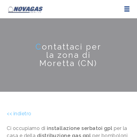
C
ontattaci per
la zona di
Moretta (CN)
<< indietro
Ci occupiamo di
installazione serbatoi gpl
per la
casa e della
distribuzione gas gpl
per bomboloni