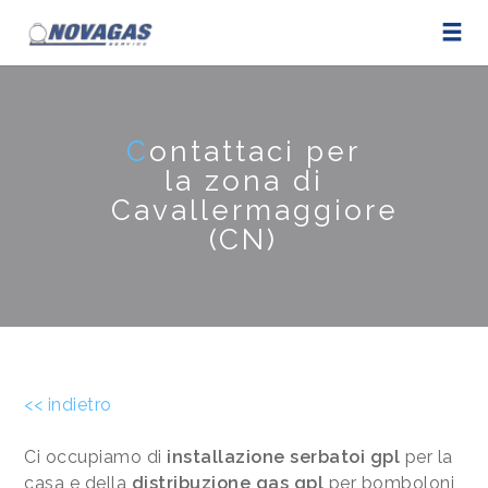
C
ontattaci per
la zona di
Cavallermaggiore
(CN)
<< indietro
Ci occupiamo di
installazione serbatoi gpl
per la
casa e della
distribuzione gas gpl
per bomboloni